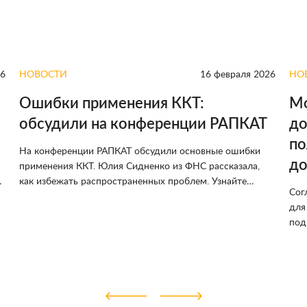
26
НОВОСТИ
16 февраля 2026
НО
Ошибки применения ККТ:
Мо
обсудили на конференции РАПКАТ
до
по
На конференции РАПКАТ обсудили основные ошибки
до
применения ККТ. Юлия Сидненко из ФНС рассказала,
о
как избежать распространенных проблем. Узнайте
Сог
ключевые моменты и советы экспертов. Обсуждение
для
вопросов применения ККТ поможет избежать штрафов
под
и улучшить работу вашего бизнеса.
фор
отв
зап
эле
соб