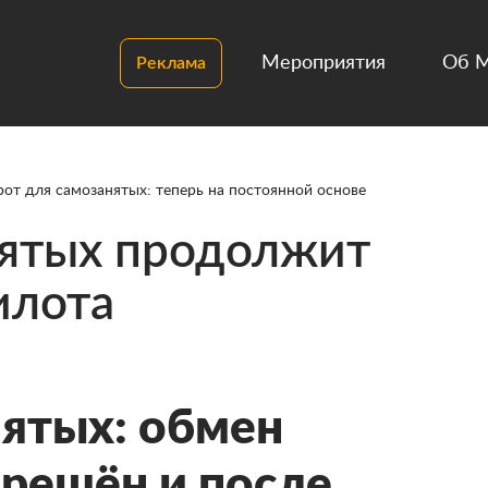
Мероприятия
Об 
Реклама
т для самозанятых: теперь на постоянной основе
ятых продолжит
илота
ятых: обмен
решён и после