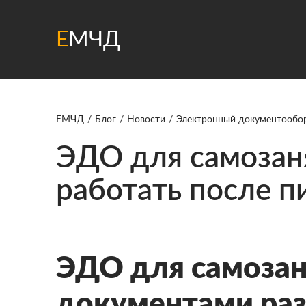
Е
МЧД
ЕМЧД
Блог
Новости
Электронный документооборо
ЭДО для самозан
работать после п
ЭДО для самозан
документами раз