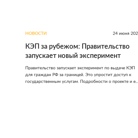
абря 2024
НОВОСТИ
24 июня 20
КЭП за рубежом: Правительство
запускает новый эксперимент
Правительство запускает эксперимент по выдаче КЭП
для граждан РФ за границей. Это упростит доступ к
та
государственным услугам. Подробности о проекте и ег
отмене
значимости читайте в нашей статье.
т быстрее
ез ЦПРР