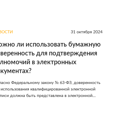
ВОСТИ
31 октября 2024
НОВОСТИ
жно ли использовать бумажную
Переход
веренность для подтверждения
2030 го
лномочий в электронных
Электронны
кументах?
набирает об
учреждения
ласно Федеральному закону № 63-ФЗ, доверенность
работы. Узн
 использования квалифицированной электронной
и взаимодей
писи должна быть представлена в электронной
ме в машиночитаемом виде. Однако, как указано в
ете ФНС, использование бумажной доверенности не
рещено. Вместе с тем, её включение в пакет
ктронных документов может вызвать трудности в
людении требований к порядку предоставления