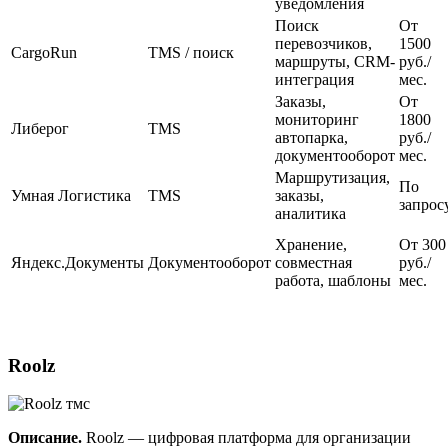
уведомления
Поиск
От
перевозчиков,
1500
CargoRun
TMS / поиск
маршруты, CRM-
руб./
интеграция
мес.
Заказы,
От
мониторинг
1800
Либерог
TMS
автопарка,
руб./
документооборот
мес.
Маршрутизация,
По
Умная Логистика
TMS
заказы,
запрос
аналитика
Хранение,
От 300
Яндекс.Документы
Документооборот
совместная
руб./
работа, шаблоны
мес.
Roolz
Описание.
Roolz — цифровая платформа для организации