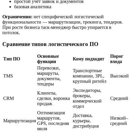
простой учёт заявок и документов
базовая аналитика
Ограничения:
нет специфической логистической
функциональности — маршрутизации, трекинга, тендеров.
При росте бизнеса таск-менеджер быстро упирается в
потолок.
Сравнение типов логистического ПО
Основные
Порог
Тип ПО
Кому подходит
функции
входа
Перевозки,
Транспортные
маршруты,
TMS
компании, 3PL,
Высокий
документы,
крупный ритейл
тендеры
Экспедиторы,
Клиенты,
брокеры,
CRM
сделки, воронка
Средний
коммерческий
продаж
отдел
Оптимизация
Доставка,
маршрутов,
Низкий–
Маршрутизация
курьеры,
GPS, последняя
средний
дистрибуция
миля