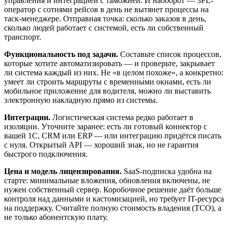
управления и интеграцией с таможней. И наоборот — 3PL-
оператор с сотнями рейсов в день не вытянет процессы на
таск-менеджере. Отправная точка: сколько заказов в день,
сколько людей работает с системой, есть ли собственный
транспорт.
Функциональность под задачи.
Составьте список процессов,
которые хотите автоматизировать — и проверьте, закрывает
ли система каждый из них. Не «в целом похоже», а конкретно:
умеет ли строить маршруты с временны́ми окнами, есть ли
мобильное приложение для водителя, можно ли выставить
электронную накладную прямо из системы.
Интеграции.
Логистическая система редко работает в
изоляции. Уточните заранее: есть ли готовый коннектор с
вашей 1С, CRM или ERP — или интеграцию придётся писать
с нуля. Открытый API — хороший знак, но не гарантия
быстрого подключения.
Цена и модель лицензирования.
SaaS-подписка удобна на
старте: минимальные вложения, обновления включены, не
нужен собственный сервер. Коробочное решение даёт больше
контроля над данными и кастомизацией, но требует IT-ресурса
на поддержку. Считайте полную стоимость владения (TCO), а
не только абонентскую плату.