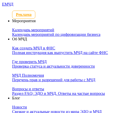
Е
МЧД
Реклама
Мероприятия
Календарь мероприятий
Календарь мероприятий по цифровизации бизнеса
Об МЧД
Как создать МЧД в ФНС
Полная инструкция как выпустить МЧД на сайте ФНС
Где проверить МЧД
Проверка статуса и актуальности доверенности
МЧД Полномочия
Перечень прав и разрешений для работы с МЧД
Вопросы и ответы
Раздел FAQ: ЭДО и МЧД. Ответы на частые вопросы
Блог
Новости
Свежие и актуальные новости из мира ЭДО и МЧД