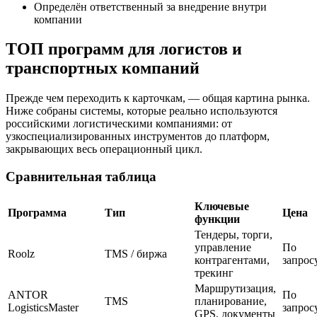
Определён ответственный за внедрение внутри
компании
ТОП программ для логистов и
транспортных компаний
Прежде чем переходить к карточкам, — общая картина рынка.
Ниже собраны системы, которые реально используются
российскими логистическими компаниями: от
узкоспециализированных инструментов до платформ,
закрывающих весь операционный цикл.
Сравнительная таблица
Ключевые
Программа
Тип
Цена
функции
Тендеры, торги,
управление
По
Roolz
TMS / биржа
контрагентами,
запрос
трекинг
Маршрутизация,
ANTOR
По
TMS
планирование,
LogisticsMaster
запрос
GPS, документы