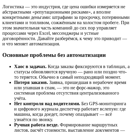
Логистика — это индустрия, где цена ошибки измеряется не
абстрактными «репутационными рисками», а вполне
конкретными деньгами: штрафами за просрочку, потерянными
клиентами и топливом, сожжённым на холостом пробеге. При
этом значительная часть компаний до сих пор управляет
процессами через Excel, мессенджеры и устные
договорённости. Давайте разберёмся, к чему это приводит —
и что меняет автоматизация.
Основные проблемы без автоматизации
Хаос в задачах.
Когда заказы фиксируются в таблицах, а
статусы обновляются вручную — рано или поздно что-
то теряется. Обычно в самый неподходящий момент.
Потеря заказов.
Заявка, пришедшая в нерабочее время
или упавшая в спам, — это не форс-мажор, это
системная проблема отсутствия централизованного
учёта.
Нет контроля над водителями.
Без GPS-мониторинга
и цифрового журнала диспетчер работает вслепую: где
машина, когда доедет, почему опаздывает — всё
узнаётся по звонку.
Ручная работа везде.
Формирование маршрутных
листов, расчёт стоимости, выставление документов —