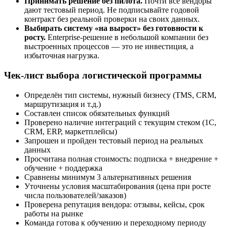
Принимать решение без пилота.
Почти все вендоры
дают тестовый период. Не подписывайте годовой
контракт без реальной проверки на своих данных.
Выбирать систему «на вырост» без готовности к
росту.
Enterprise-решение в небольшой компании без
выстроенных процессов — это не инвестиция, а
избыточная нагрузка.
Чек-лист выбора логистической программы
Определён тип системы, нужный бизнесу (TMS, CRM,
маршрутизация и т.д.)
Составлен список обязательных функций
Проверено наличие интеграций с текущим стеком (1С,
CRM, ERP, маркетплейсы)
Запрошен и пройден тестовый период на реальных
данных
Просчитана полная стоимость: подписка + внедрение +
обучение + поддержка
Сравнены минимум 3 альтернативных решения
Уточнены условия масштабирования (цена при росте
числа пользователей/заказов)
Проверена репутация вендора: отзывы, кейсы, срок
работы на рынке
Команда готова к обучению и переходному периоду