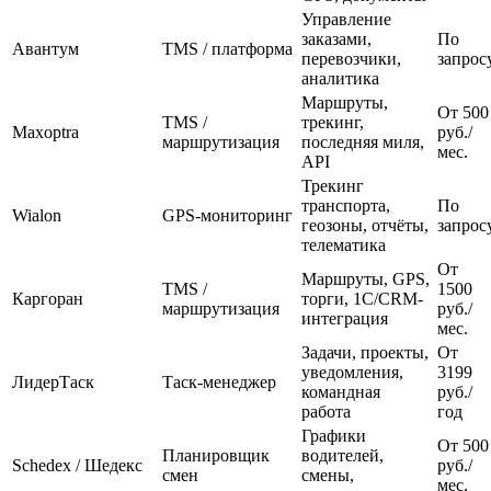
Управление
заказами,
По
Авантум
TMS / платформа
перевозчики,
запрос
аналитика
Маршруты,
От 500
TMS /
трекинг,
Maxoptra
руб./
маршрутизация
последняя миля,
мес.
API
Трекинг
транспорта,
По
Wialon
GPS-мониторинг
геозоны, отчёты,
запрос
телематика
От
Маршруты, GPS,
TMS /
1500
Каргоран
торги, 1С/CRM-
маршрутизация
руб./
интеграция
мес.
Задачи, проекты,
От
уведомления,
3199
ЛидерТаск
Таск-менеджер
командная
руб./
работа
год
Графики
От 500
Планировщик
водителей,
Schedex / Шедекс
руб./
смен
смены,
мес.