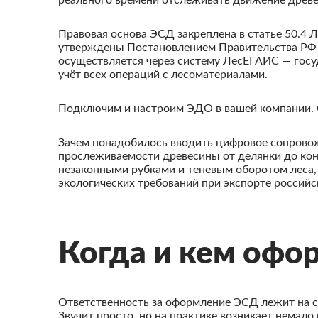
реального времени отслеживать движение древе
Правовая основа ЭСД закреплена в статье 50.4 Л
утверждены Постановлением Правительства РФ 
осуществляется через систему ЛесЕГАИС — гос
учёт всех операций с лесоматериалами.
Подключим и настроим ЭДО в вашей компании. 
Зачем понадобилось вводить цифровое сопровож
прослеживаемости древесины от делянки до кон
незаконными рубками и теневым оборотом леса,
экологических требований при экспорте российс
Когда и кем офо
Ответственность за оформление ЭСД лежит на с
Звучит просто, но на практике возникает немало