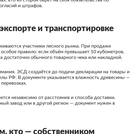
, кто из сторон берёт на себя обязательства по
гласий и штрафов.
экспорте и транспортировке
лкиваются участники лесного рынка. При продаже
 особое правило: если объём превышает 10 кубометров,
а достаточно обычного товарного чека или накладной.
мания. ЭСД создаётся до подачи декларации на товары и
делы РФ. В документе указывается влажность древесины —
 перевозках.
тся независимо от расстояния и способа доставки.
ьный завод или в другой регион — документ нужен в
м, кто — собственником