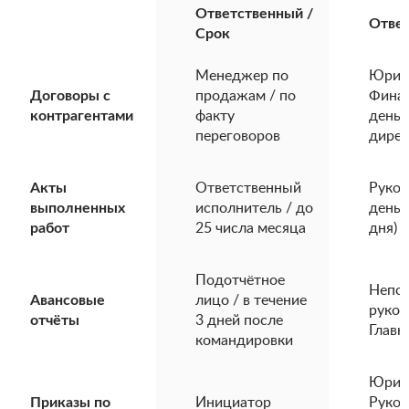
Ответственный /
Ответ
Срок
Менеджер по
Юрист
Договоры с
продажам / по
Финан
контрагентами
факту
день)
переговоров
дирек
Акты
Ответственный
Руков
выполненных
исполнитель / до
день)
работ
25 числа месяца
дня)
Подотчётное
Непо
Авансовые
лицо / в течение
руков
отчёты
3 дней после
Главн
командировки
Юрист
Приказы по
Инициатор
Руков