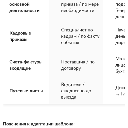
основной
приказа / по мере
подра
деятельности
необходимости
Генер
день)
Специалист по
Начал
Кадровые
кадрам / по факту
день)
приказы
события
дирек
Матер
Счета-фактуры
Поставщик / по
лицо 
входящие
договору
бухга
Водитель /
Диспе
Путевые листы
ежедневно до
→ Гла
выезда
Пояснения к адаптации шаблона: