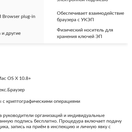
Обеспечивает взаимодействие
Browser plug-in
браузера с УКЭП
Физический носитель для
a и другие
хранения ключей ЭП
ac OS X 10.8+
декс.Браузер
ы с криптографическими операциями
а руководители организаций и индивидуальные
анную подпись бесплатно. Процедура включает подачу
ика, запись на приём в инспекцию и личную явку с